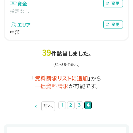
資金
変更
指定なし
エリア
変更
中部
39
件該当しました。
(31~39件表示)
「
資料請求リストに追加
」から
一括資料請求
が可能です。
1
2
3
4
前へ