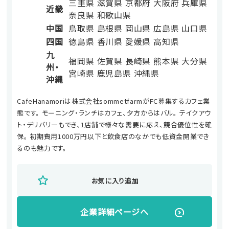
三重県
滋賀県
京都府
大阪府
兵庫県
近畿
奈良県
和歌山県
中国
鳥取県
島根県
岡山県
広島県
山口県
四国
徳島県
香川県
愛媛県
高知県
九
福岡県
佐賀県
長崎県
熊本県
大分県
州・
宮崎県
鹿児島県
沖縄県
沖縄
CafeHanamoriは株式会社sommetfarmがFC募集するカフェ業
態です。 モーニング・ランチはカフェ、夕方からはバル。 テイクアウ
ト・デリバリーもでき、1店舗で様々な需要に応え、競合優位性を確
保。 初期費用1000万円以下と飲食店のなかでも低資金開業でき
るのも魅力です。
お気に入り追加
企業詳細ページへ