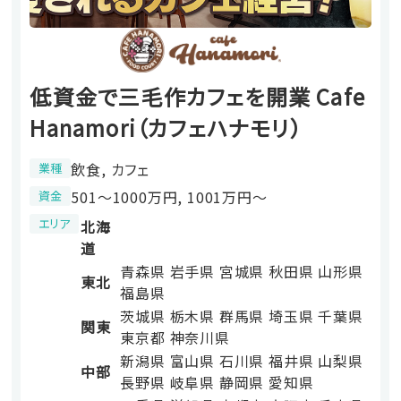
低資金で三毛作カフェを開業 Cafe
Hanamori（カフェハナモリ）
飲食, カフェ
業種
501〜1000万円, 1001万円〜
資金
エリア
北海
道
青森県
岩手県
宮城県
秋田県
山形県
東北
福島県
茨城県
栃木県
群馬県
埼玉県
千葉県
関東
東京都
神奈川県
新潟県
富山県
石川県
福井県
山梨県
中部
長野県
岐阜県
静岡県
愛知県