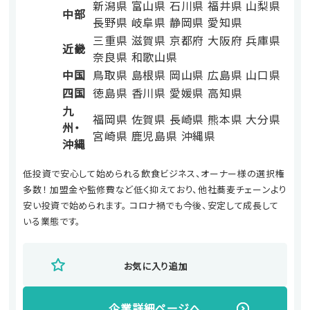
新潟県
富山県
石川県
福井県
山梨県
中部
長野県
岐阜県
静岡県
愛知県
三重県
滋賀県
京都府
大阪府
兵庫県
近畿
奈良県
和歌山県
中国
鳥取県
島根県
岡山県
広島県
山口県
四国
徳島県
香川県
愛媛県
高知県
九
福岡県
佐賀県
長崎県
熊本県
大分県
州・
宮崎県
鹿児島県
沖縄県
沖縄
低投資で安心して始められる飲食ビジネス、オーナー様の選択権
多数！ 加盟金や監修費など低く抑えており、他社蕎麦チェーンより
安い投資で始められます。 コロナ禍でも今後、安定して成長して
いる業態です。
お気に入り追加
企業詳細ページへ