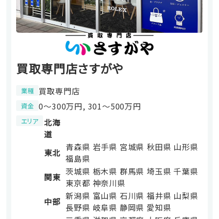
買取専門店さすがや
買取専門店
業種
0〜300万円, 301〜500万円
資金
エリア
北海
道
青森県
岩手県
宮城県
秋田県
山形県
東北
福島県
茨城県
栃木県
群馬県
埼玉県
千葉県
関東
東京都
神奈川県
新潟県
富山県
石川県
福井県
山梨県
中部
長野県
岐阜県
静岡県
愛知県