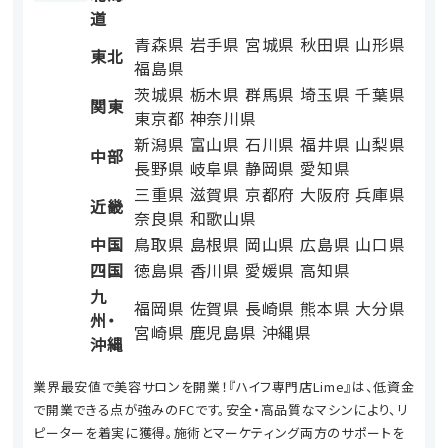
道
青森県
岩手県
宮城県
秋田県
山形県
東北
福島県
茨城県
栃木県
群馬県
埼玉県
千葉県
関東
東京都
神奈川県
新潟県
富山県
石川県
福井県
山梨県
中部
長野県
岐阜県
静岡県
愛知県
三重県
滋賀県
京都府
大阪府
兵庫県
近畿
奈良県
和歌山県
中国
鳥取県
島根県
岡山県
広島県
山口県
四国
徳島県
香川県
愛媛県
高知県
九
福岡県
佐賀県
長崎県
熊本県
大分県
州・
宮崎県
鹿児島県
沖縄県
沖縄
業界最安値で美容サロンを開業！『ハイフ専門店Lime』は、低資金
で開業できる点が強みのFCです。安全・高品質なマシンにより、リ
ピーターを着実に獲得。施術とマーケティング両方のサポートを