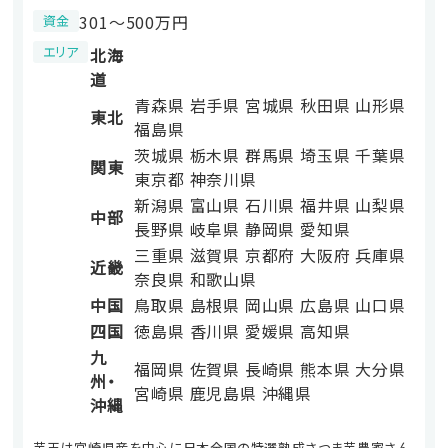
301〜500万円
資金
エリア
北海
道
青森県
岩手県
宮城県
秋田県
山形県
東北
福島県
茨城県
栃木県
群馬県
埼玉県
千葉県
関東
東京都
神奈川県
新潟県
富山県
石川県
福井県
山梨県
中部
長野県
岐阜県
静岡県
愛知県
三重県
滋賀県
京都府
大阪府
兵庫県
近畿
奈良県
和歌山県
中国
鳥取県
島根県
岡山県
広島県
山口県
四国
徳島県
香川県
愛媛県
高知県
九
福岡県
佐賀県
長崎県
熊本県
大分県
州・
宮崎県
鹿児島県
沖縄県
沖縄
芋王は宮崎県産を中心に日本全国の特選熟成さつま芋農家さん