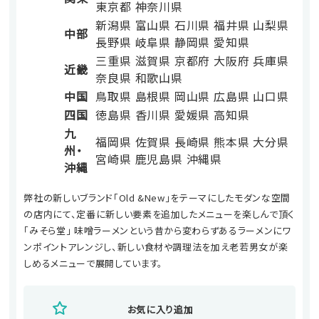
東京都
神奈川県
新潟県
富山県
石川県
福井県
山梨県
中部
長野県
岐阜県
静岡県
愛知県
三重県
滋賀県
京都府
大阪府
兵庫県
近畿
奈良県
和歌山県
中国
鳥取県
島根県
岡山県
広島県
山口県
四国
徳島県
香川県
愛媛県
高知県
九
福岡県
佐賀県
長崎県
熊本県
大分県
州・
宮崎県
鹿児島県
沖縄県
沖縄
弊社の新しいブランド「Old &New」をテーマにしたモダンな空間
の店内にて、定番に新しい要素を追加したメニューを楽しんで頂く
「みそら堂」 味噌ラーメンという昔から変わらずあるラーメンにワ
ンポイントアレンジし、新しい食材や調理法を加え老若男女が楽
しめるメニューで展開しています。
お気に入り追加