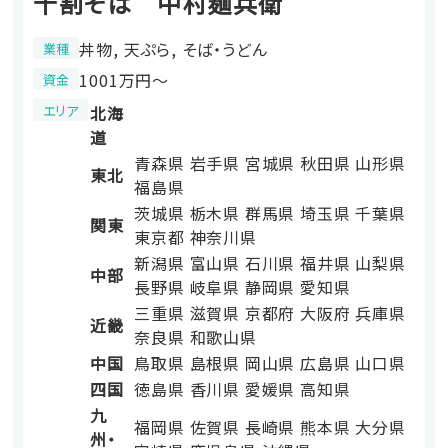
十割そば 中村麺兵衛
丼物, 天ぷら, そば・うどん
業種
1001万円〜
資金
エリア
北海
道
青森県
岩手県
宮城県
秋田県
山形県
東北
福島県
茨城県
栃木県
群馬県
埼玉県
千葉県
関東
東京都
神奈川県
新潟県
富山県
石川県
福井県
山梨県
中部
長野県
岐阜県
静岡県
愛知県
三重県
滋賀県
京都府
大阪府
兵庫県
近畿
奈良県
和歌山県
中国
鳥取県
島根県
岡山県
広島県
山口県
四国
徳島県
香川県
愛媛県
高知県
九
福岡県
佐賀県
長崎県
熊本県
大分県
州・