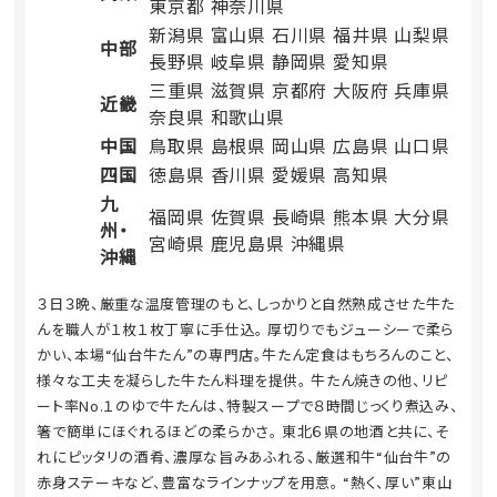
東京都
神奈川県
新潟県
富山県
石川県
福井県
山梨県
中部
長野県
岐阜県
静岡県
愛知県
三重県
滋賀県
京都府
大阪府
兵庫県
近畿
奈良県
和歌山県
中国
鳥取県
島根県
岡山県
広島県
山口県
四国
徳島県
香川県
愛媛県
高知県
九
福岡県
佐賀県
長崎県
熊本県
大分県
州・
宮崎県
鹿児島県
沖縄県
沖縄
３日３晩、厳重な温度管理のもと、しっかりと自然熟成させた牛た
んを職人が１枚１枚丁寧に手仕込。 厚切りでもジューシーで柔ら
かい、本場“仙台牛たん”の専門店。牛たん定食はもちろんのこと、
様々な工夫を凝らした牛たん料理を提供。 牛たん焼きの他、リピ
ート率No.１のゆで牛たんは、特製スープで８時間じっくり煮込み、
箸で簡単にほぐれるほどの柔らかさ。 東北６県の地酒と共に、そ
れにピッタリの酒肴、濃厚な旨みあふれる、厳選和牛“仙台牛”の
赤身ステーキなど、豊富なラインナップを用意。 “熱く、厚い”東山