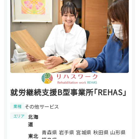
就労継続支援B型事業所「REHAS」
その他サービス
業種
エリア
北海
道
青森県
岩手県
宮城県
秋田県
山形県
東北