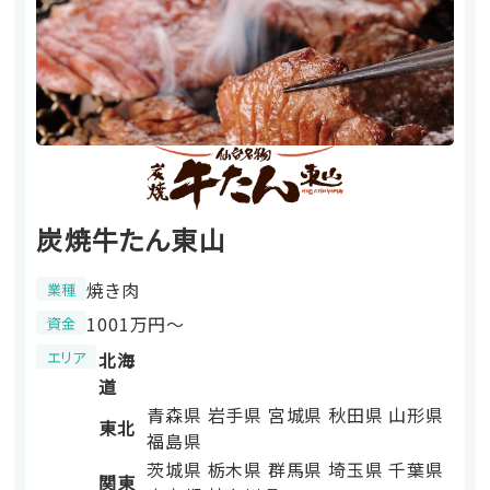
炭焼牛たん東山
焼き肉
業種
1001万円〜
資金
エリア
北海
道
青森県
岩手県
宮城県
秋田県
山形県
東北
福島県
茨城県
栃木県
群馬県
埼玉県
千葉県
関東