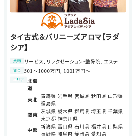
タイ古式＆バリニーズアロマ【ラダ
シア】
サービス, リラクゼーション・整骨院, エステ
業種
501〜1000万円, 1001万円〜
資金
エリア
北海
道
青森県
岩手県
宮城県
秋田県
山形県
東北
福島県
茨城県
栃木県
群馬県
埼玉県
千葉県
関東
東京都
神奈川県
新潟県
富山県
石川県
福井県
山梨県
中部
長野県
岐阜県
静岡県
愛知県