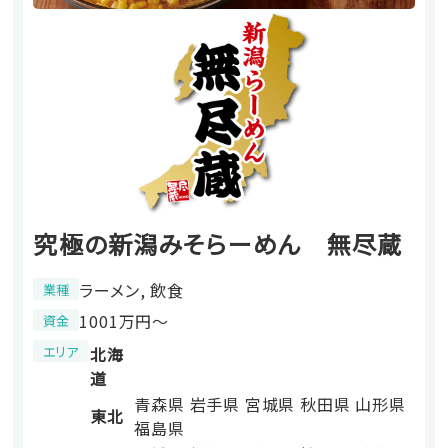
究極の新潟みそらーめん 無尽蔵
ラーメン, 飲食
業種
1001万円〜
資金
エリア
北海
道
青森県
岩手県
宮城県
秋田県
山形県
東北
福島県