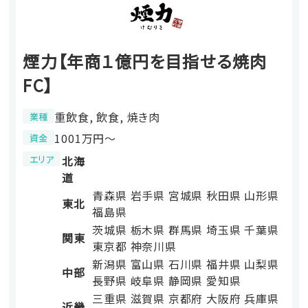
煙力【年商１億円を目指せる焼肉
FC】
重飲食, 飲食, 焼き肉
業種
1001万円〜
資金
エリア
北海
道
青森県
岩手県
宮城県
秋田県
山形県
東北
福島県
茨城県
栃木県
群馬県
埼玉県
千葉県
関東
東京都
神奈川県
新潟県
富山県
石川県
福井県
山梨県
中部
長野県
岐阜県
静岡県
愛知県
三重県
滋賀県
京都府
大阪府
兵庫県
近畿