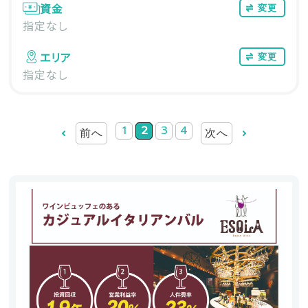
資金
変更
指定なし
エリア
変更
指定なし
1
2
3
4
前へ
次へ