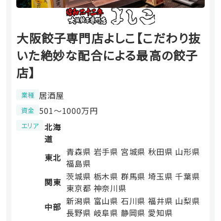
大阪餃子専門店よしこ【こだわり抜
いた絶妙な配合による最高の餃子
店】
居酒屋
業種
501〜1000万円
資金
エリア
北海
道
青森県
岩手県
宮城県
秋田県
山形県
東北
福島県
茨城県
栃木県
群馬県
埼玉県
千葉県
関東
東京都
神奈川県
新潟県
富山県
石川県
福井県
山梨県
中部
長野県
岐阜県
静岡県
愛知県