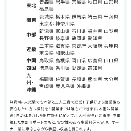
青森県
岩手県
宮城県
秋田県
山形県
東北
福島県
茨城県
栃木県
群馬県
埼玉県
千葉県
関東
東京都
神奈川県
新潟県
富山県
石川県
福井県
山梨県
中部
長野県
岐阜県
静岡県
愛知県
三重県
滋賀県
京都府
大阪府
兵庫県
近畿
奈良県
和歌山県
中国
鳥取県
島根県
岡山県
広島県
山口県
四国
徳島県
香川県
愛媛県
高知県
九
福岡県
佐賀県
長崎県
熊本県
大分県
州・
宮崎県
鹿児島県
沖縄県
沖縄
無資格・未経験でも本部と二人三脚で経営！ 子供好き＆開業後も
安心したい方は検討を！ 開業までは誰もができます。本番は開業
後！自治体を介した出店計画に加えて、「人材獲得」「定着率」を重
視した本部サポートのもと、安定性のある事業経営を実現。 オー
ナー業に専念しながら手堅い収益も得られます。