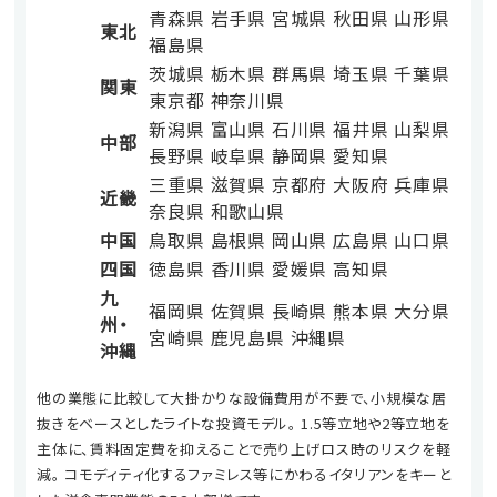
青森県
岩手県
宮城県
秋田県
山形県
東北
福島県
茨城県
栃木県
群馬県
埼玉県
千葉県
関東
東京都
神奈川県
新潟県
富山県
石川県
福井県
山梨県
中部
長野県
岐阜県
静岡県
愛知県
三重県
滋賀県
京都府
大阪府
兵庫県
近畿
奈良県
和歌山県
中国
鳥取県
島根県
岡山県
広島県
山口県
四国
徳島県
香川県
愛媛県
高知県
九
福岡県
佐賀県
長崎県
熊本県
大分県
州・
宮崎県
鹿児島県
沖縄県
沖縄
他の業態に比較して大掛かりな設備費用が不要で、小規模な居
抜きをベースとしたライトな投資モデル。 1.5等立地や2等立地を
主体に、賃料固定費を抑えることで売り上げロス時のリスクを軽
減。 コモディティ化するファミレス等にかわるイタリアンをキーと