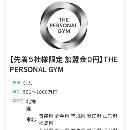
【先着５社様限定 加盟金０円】THE
PERSONAL GYM
ジム
業種
501〜1000万円
資金
エリア
北海
道
青森県
岩手県
宮城県
秋田県
山形県
東北
福島県