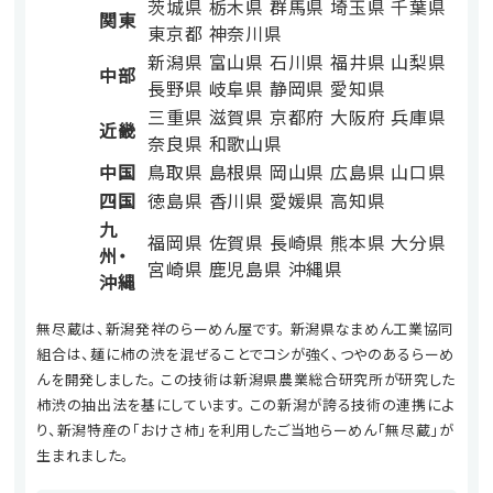
茨城県
栃木県
群馬県
埼玉県
千葉県
関東
東京都
神奈川県
新潟県
富山県
石川県
福井県
山梨県
中部
長野県
岐阜県
静岡県
愛知県
三重県
滋賀県
京都府
大阪府
兵庫県
近畿
奈良県
和歌山県
中国
鳥取県
島根県
岡山県
広島県
山口県
四国
徳島県
香川県
愛媛県
高知県
九
福岡県
佐賀県
長崎県
熊本県
大分県
州・
宮崎県
鹿児島県
沖縄県
沖縄
無尽蔵は、新潟発祥のらーめん屋です。 新潟県なまめん工業協同
組合は、麺に柿の渋を混ぜることでコシが強く、つやのあるらーめ
んを開発しました。 この技術は新潟県農業総合研究所が研究した
柿渋の抽出法を基にしています。 この新潟が誇る技術の連携によ
り、新潟特産の「おけさ柿」を利用したご当地らーめん「無尽蔵」が
生まれました。