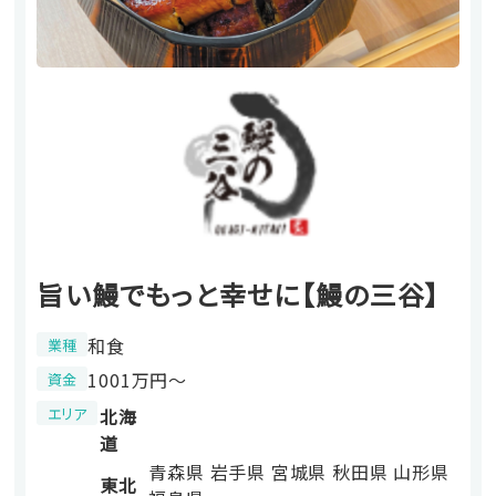
旨い鰻でもっと幸せに【鰻の三谷】
和食
業種
1001万円〜
資金
エリア
北海
道
青森県
岩手県
宮城県
秋田県
山形県
東北