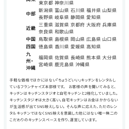
東京都
神奈川県
新潟県
富山県
石川県
福井県
山梨県
中部
長野県
岐阜県
静岡県
愛知県
三重県
滋賀県
京都府
大阪府
兵庫県
近畿
奈良県
和歌山県
中国
鳥取県
島根県
岡山県
広島県
山口県
四国
徳島県
香川県
愛媛県
高知県
九
福岡県
佐賀県
長崎県
熊本県
大分県
州・
宮崎県
鹿児島県
沖縄県
沖縄
手軽な価格でほかにはない「ちょうどいい」キッチンをレンタルし
ているフランチャイズ本部様です。 お客様の声を聞いてみると、
キッチンはキッチンスタジオと自宅キッチンと2極化していました。
キッチンスタジオは大きく高い。自宅キッチンはお金はかからない
が生活感が出てSNS映えしない。 そんな声に応えた、ただのレン
タルキッチンではなくSNS映えを意識した他にはない唯一無二の
こだわりのキッチンスペースを作り、運営しています。