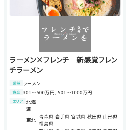
ラーメン×フレンチ 新感覚フレン
チラーメン
ラーメン
業種
301〜500万円, 501〜1000万円
資金
エリア
北海
道
青森県
岩手県
宮城県
秋田県
山形県
東北
福島県