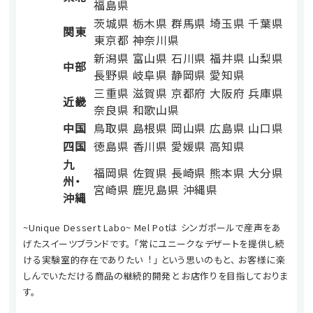
福島県
茨城県
栃木県
群馬県
埼玉県
千葉県
関東
東京都
神奈川県
新潟県
富山県
石川県
福井県
山梨県
中部
長野県
岐阜県
静岡県
愛知県
三重県
滋賀県
京都府
大阪府
兵庫県
近畿
奈良県
和歌山県
中国
鳥取県
島根県
岡山県
広島県
山口県
四国
徳島県
香川県
愛媛県
高知県
九
福岡県
佐賀県
長崎県
熊本県
大分県
州・
宮崎県
鹿児島県
沖縄県
沖縄
~Unique Dessert Labo~ Mel Potは シンガポールで産声をあ
げたスイーツブランドです。 「常にユニークなデザートを提供し続
ける実験室的存在でありたい︕」 という思いのもと、 お客様に楽
しんでいただける商品の継続的開発と お店作りを⽬指しておりま
す。