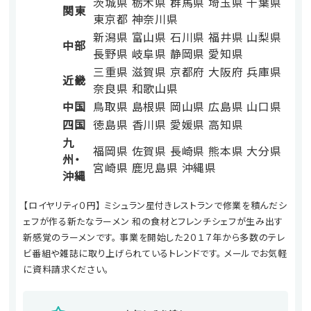
茨城県
栃木県
群馬県
埼玉県
千葉県
関東
東京都
神奈川県
新潟県
富山県
石川県
福井県
山梨県
中部
長野県
岐阜県
静岡県
愛知県
三重県
滋賀県
京都府
大阪府
兵庫県
近畿
奈良県
和歌山県
中国
鳥取県
島根県
岡山県
広島県
山口県
四国
徳島県
香川県
愛媛県
高知県
九
福岡県
佐賀県
長崎県
熊本県
大分県
州・
宮崎県
鹿児島県
沖縄県
沖縄
【ロイヤリティ０円】 ミシュラン星付きレストランで修業を積んだシ
ェフが作る新たなラーメン 和の食材とフレンチシェフが生み出す
新感覚のラーメンです。 事業を開始した２０１７年から多数のテレ
ビ番組や雑誌に取り上げられているトレンドです。 メールでお気軽
に資料請求ください。