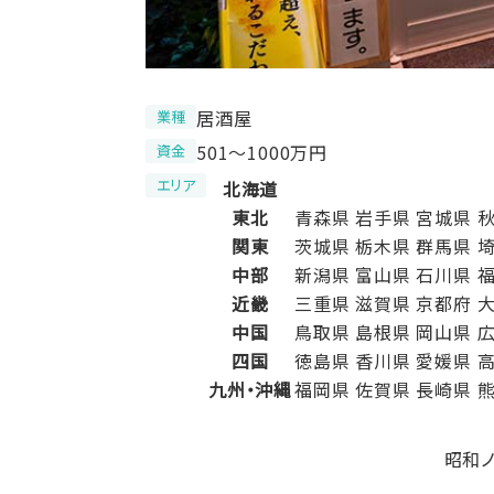
居酒屋
業種
501〜1000万円
資金
エリア
北海道
東北
青森県
岩手県
宮城県
関東
茨城県
栃木県
群馬県
中部
新潟県
富山県
石川県
近畿
三重県
滋賀県
京都府
中国
鳥取県
島根県
岡山県
四国
徳島県
香川県
愛媛県
九州・沖縄
福岡県
佐賀県
長崎県
昭和