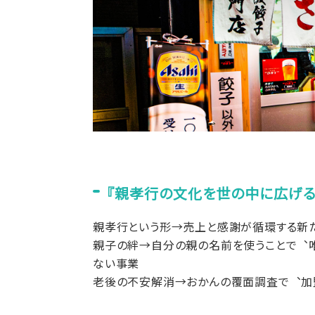
『親孝行の文化を世の中に広げる
親孝行という形→売上と感謝が循環する新
親子の絆→自分の親の名前を使うことで︑
ない事業
老後の不安解消→おかんの覆面調査で︑加