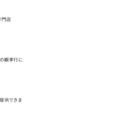
専門店
接の親孝行に
に提供できま